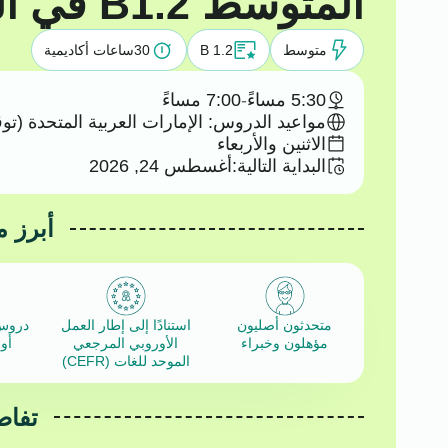
المتوسط B1.2 في اللغة العربية
متوسط
B 1.2
30
ساعات أكاديمية
5:30 مساءً
-
7:00 مساءً
مواعيد الدروس: الإمارات العربية المتحدة (تو
الاثنين والأربعاء
البداية التالية:
أغسطس 24, 2026
أبرز م
متحدثون أصليون
استنادًا إلى إطار العمل
دروس
مؤهلون وخبراء
الأوروبي المرجعي
أو
الموحد للغات (CEFR)
تفاص