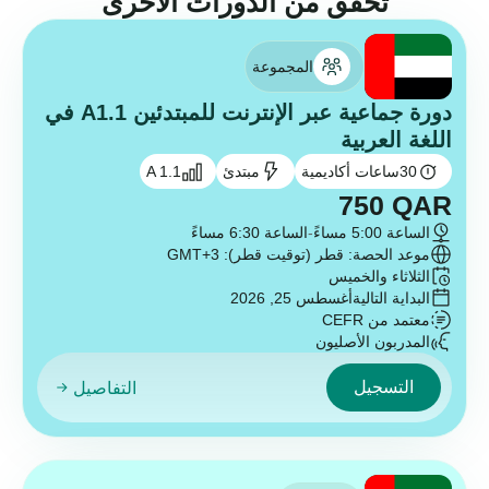
تحقق من الدورات الأخرى
المجموعة
دورة جماعية عبر الإنترنت للمبتدئين A1.1 في
اللغة العربية
30
ساعات أكاديمية
مبتدئ
A 1.1
750
QAR
الساعة 5:00 مساءً
-
الساعة 6:30 مساءً
موعد الحصة: قطر (توقيت قطر): GMT+3
الثلاثاء والخميس
البداية التالية
أغسطس 25, 2026
معتمد من CEFR
المدربون الأصليون
التسجيل
التفاصيل