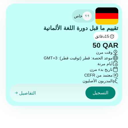
خاص
تقييم ما قبل دورة اللغة الألمانية
15
دقائق
50
QAR
وقت مرن
موعد الحصة: قطر (توقيت قطر): GMT+3
أيام مرنة
تاريخ بدء مرن
معتمد من CEFR
المدربون الأصليون
التسجيل
التفاصيل