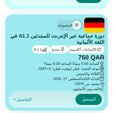
المجموعة
دورة جماعية عبر الإنترنت للمبتدئين A1.1 في
اللغة الألمانية
30
ساعات أكاديمية
مبتدئ
A 1.1
750
QAR
الساعة 5:00 مساءً
-
الساعة 6:30 مساءً
موعد الحصة: قطر (توقيت قطر): GMT+3
الثلاثاء والخميس
البداية التالية
أغسطس 27, 2026
معتمد من CEFR
المدربون الأصليون
التسجيل
التفاصيل