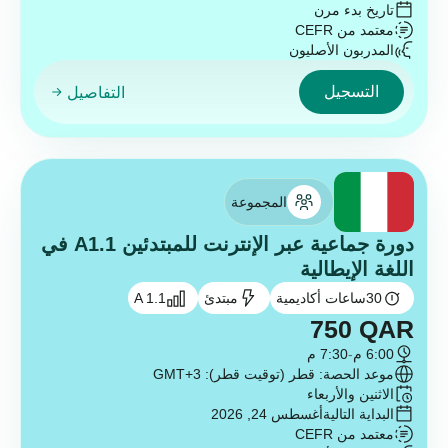
تاريخ بدء مرن
معتمد من CEFR
المدربون الأصليون
التسجيل
التفاصيل
المجموعة
دورة جماعية عبر الإنترنت للمبتدئين A1.1 في
اللغة الإيطالية
30
ساعات أكاديمية
مبتدئ
A 1.1
750
QAR
6:00 م
-
7:30 م
موعد الحصة: قطر (توقيت قطر): GMT+3
الاثنين والأربعاء
البداية التالية
أغسطس 24, 2026
معتمد من CEFR