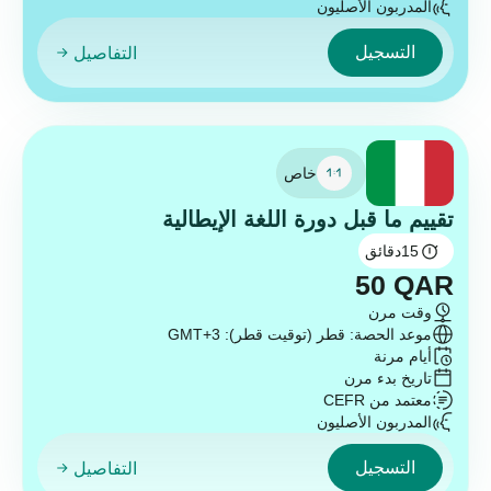
المدربون الأصليون
التسجيل
التفاصيل
خاص
تقييم ما قبل دورة اللغة الإيطالية
15
دقائق
50
QAR
وقت مرن
موعد الحصة: قطر (توقيت قطر): GMT+3
أيام مرنة
تاريخ بدء مرن
معتمد من CEFR
المدربون الأصليون
التسجيل
التفاصيل