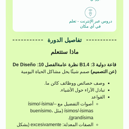
دروس عبر الإنترنت - تعلم
في أي مكان
تفاصيل الدورة
ماذا ستتعلم
قاعة دولية 3: B1.4 نظرة عامة
الفصل 10: De Diseño
(عن التصميم)
صمم شيئًا يحل مشاكل الحياة اليومية
وصف خصائص ووظائف كائن ما.
تبادل الآراء حول الأشياء.
القواعد
أصوات التفضيل مع -ísimo/-ísima/-
ísimos/-ísimas (مثل buenísimo،
grandísima).
الصفات المعدلة: excesivamente (بشكل