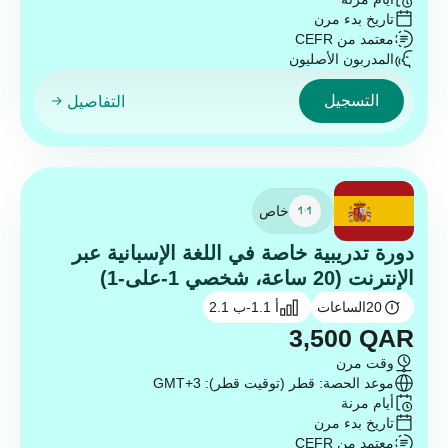
تاريخ بدء مرن
معتمد من CEFR
المدربون الأصليون
التسجيل
التفاصيل
خاص
دورة تدريبية خاصة في اللغة الإسبانية عبر
الإنترنت (20 ساعة، شخصي 1-على-1)
20
الساعات
أ 1.1-ب 2.1
3,500
QAR
وقت مرن
موعد الحصة: قطر (توقيت قطر): GMT+3
أيام مرنة
تاريخ بدء مرن
معتمد من CEFR