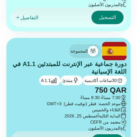
المدربون الأصليون
التسجيل
التفاصيل
المجموعة
دورة جماعية عبر الإنترنت للمبتدئين A1.1 في
اللغة الإسبانية
30
ساعات أكاديمية
مبتدئ
A 1.1
750
QAR
7:00 مساءً
-
8:30 مساءً
موعد الحصة: قطر (توقيت قطر): GMT+3
الثلاثاء والخميس
البداية التالية
أغسطس 25, 2026
معتمد من CEFR
المدربون الأصليون