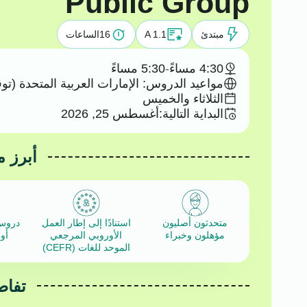
Public Group
مبتدئ
A 1.1
16
الساعات
4:30 مساءً
-
5:30 مساءً
مواعيد الدروس: الإمارات العربية المتحدة (تو
الثلاثاء والخميس
البداية التالية:
أغسطس 25, 2026
أبرز م
متحدثون أصليون
استنادًا إلى إطار العمل
دروس
مؤهلون وخبراء
الأوروبي المرجعي
أو
الموحد للغات (CEFR)
تفاص