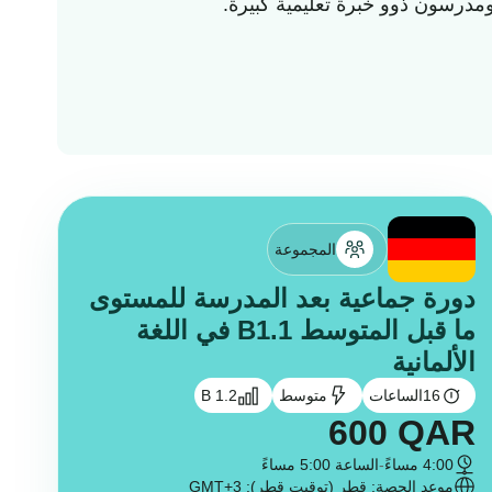
أوصي 
المجموعة
دورة جماعية بعد المدرسة للمستوى
ما قبل المتوسط B1.1 في اللغة
الألمانية
16
الساعات
متوسط
B 1.2
600
QAR
4:00 مساءً
-
الساعة 5:00 مساءً
موعد الحصة: قطر (توقيت قطر): GMT+3